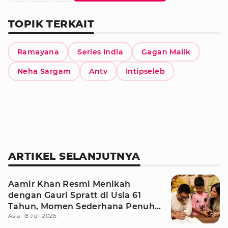
TOPIK TERKAIT
Ramayana
Series India
Gagan Malik
Neha Sargam
Antv
Intipseleb
ARTIKEL SELANJUTNYA
Aamir Khan Resmi Menikah
dengan Gauri Spratt di Usia 61
Tahun, Momen Sederhana Penuh
Asia
8 Juli 2026
Kehangatan