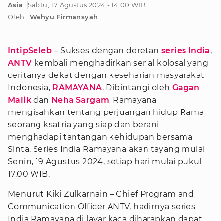
Asia
Sabtu, 17 Agustus 2024 - 14:00 WIB
Oleh
Wahyu Firmansyah
:
IntipSeleb
– Sukses dengan deretan
series India
,
ANTV
kembali menghadirkan serial kolosal yang
ceritanya dekat dengan keseharian masyarakat
Indonesia,
RAMAYANA
. Dibintangi oleh
Gagan
Malik
dan
Neha Sargam
, Ramayana
mengisahkan tentang perjuangan hidup Rama
seorang ksatria yang siap dan berani
menghadapi tantangan kehidupan bersama
Sinta. Series India Ramayana akan tayang mulai
Senin, 19 Agustus 2024, setiap hari mulai pukul
17.00 WIB.
Menurut Kiki Zulkarnain – Chief Program and
Communication Officer ANTV, hadirnya series
India Ramayana di layar kaca diharapkan dapat