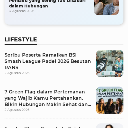
Perilaku yang Sering Tak Disadari
dalam Hubungan
4 Agustus 2026
LIFESTYLE
Seribu Peserta Ramaikan BSI
Smash League Padel 2026 Besutan
RANS
2 Agustus 2026
7 Green Flag dalam Pertemanan
yang Wajib Kamu Pertahankan,
Bikin Hubungan Makin Sehat dan
2 Agustus 2026
Awet