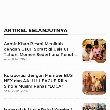
ARTIKEL SELANJUTNYA
Aamir Khan Resmi Menikah
dengan Gauri Spratt di Usia 61
Tahun, Momen Sederhana Penuh
Asia
8 Juli 2026
Kehangatan
Kolaborasi dengan Member BUS
NEX dan AA, LIL LEAGUE Rilis
Single Musim Panas “LOCA”
Asia
2 Juni 2026
Maharajah Music Bakal Kembali