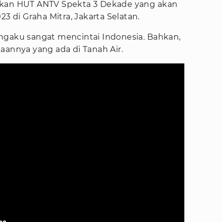
ikan HUT ANTV Spekta 3 Dekade yang akan
23 di Graha Mitra, Jakarta Selatan.
ngaku sangat mencintai Indonesia. Bahkan,
nnya yang ada di Tanah Air.