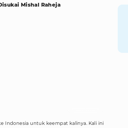
isukai Mishal Raheja
Foto : IntipSeleb/Agnes
e Indonesia untuk keempat kalinya. Kali ini