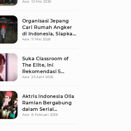
Asia
12 Mei 2026
Terbaru di Bali
Organisasi Jepang
Cari Rumah Angker
di Indonesia, Siapkan
Asia
11 Mei 2026
Imbalan Rp50 Juta
Suka Classroom of
The Elite, Ini
Rekomendasi 5
Asia
23 April 2026
Anime yang Wajib
Ditonton
Aktris Indonesia Olla
Ramlan Bergabung
dalam Serial
Asia
6 Februari 2026
Malaysia 'Walid', Apa
Perannya?