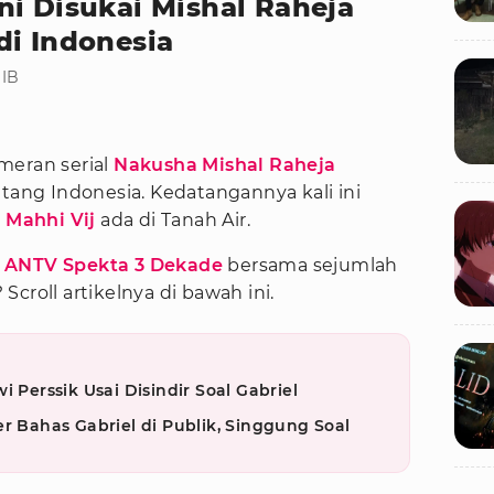
ni Disukai Mishal Raheja
di Indonesia
WIB
meran serial
Nakusha
Mishal Raheja
ng Indonesia. Kedatangannya kali ini
n
Mahhi Vij
ada di Tanah Air.
 ANTV Spekta 3 Dekade
bersama sejumlah
? Scroll artikelnya di bawah ini.
i Perssik Usai Disindir Soal Gabriel
r Bahas Gabriel di Publik, Singgung Soal