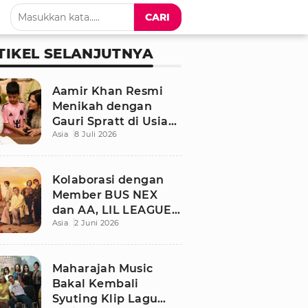
CARI
TIKEL SELANJUTNYA
Aamir Khan Resmi
Menikah dengan
Gauri Spratt di Usia
Asia
8 Juli 2026
61 Tahun, Momen
Sederhana Penuh
Kehangatan
Kolaborasi dengan
Member BUS NEX
dan AA, LIL LEAGUE
Asia
2 Juni 2026
Rilis Single Musim
Panas “LOCA”
Maharajah Music
Bakal Kembali
Syuting Klip Lagu