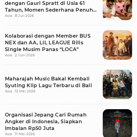
dengan Gauri Spratt di Usia 61
Tahun, Momen Sederhana Penuh
Asia
8 Juli 2026
Kehangatan
Kolaborasi dengan Member BUS
NEX dan AA, LIL LEAGUE Rilis
Single Musim Panas “LOCA”
Asia
2 Juni 2026
Maharajah Music Bakal Kembali
Syuting Klip Lagu Terbaru di Bali
Asia
12 Mei 2026
Organisasi Jepang Cari Rumah
Angker di Indonesia, Siapkan
Imbalan Rp50 Juta
Asia
11 Mei 2026