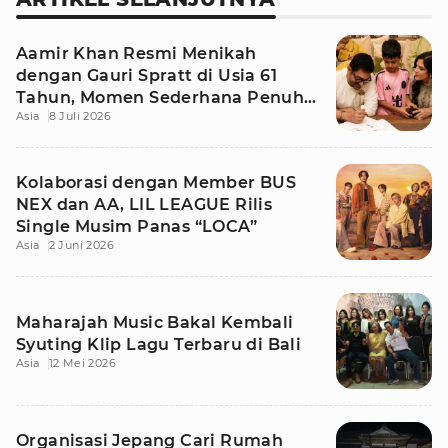
Aamir Khan Resmi Menikah
dengan Gauri Spratt di Usia 61
Tahun, Momen Sederhana Penuh
Asia
8 Juli 2026
Kehangatan
Kolaborasi dengan Member BUS
NEX dan AA, LIL LEAGUE Rilis
Single Musim Panas “LOCA”
Asia
2 Juni 2026
Maharajah Music Bakal Kembali
Syuting Klip Lagu Terbaru di Bali
Asia
12 Mei 2026
Organisasi Jepang Cari Rumah