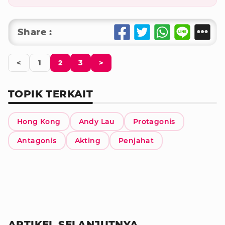
Share :
<
1
2
3
>
TOPIK TERKAIT
Hong Kong
Andy Lau
Protagonis
Antagonis
Akting
Penjahat
ARTIKEL SELANJUTNYA