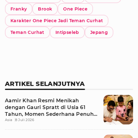
Franky
Brook
One Piece
Karakter One Piece Jadi Teman Curhat
Teman Curhat
Intipseleb
Jepang
ARTIKEL SELANJUTNYA
Aamir Khan Resmi Menikah
dengan Gauri Spratt di Usia 61
Tahun, Momen Sederhana Penuh
Asia
8 Juli 2026
Kehangatan