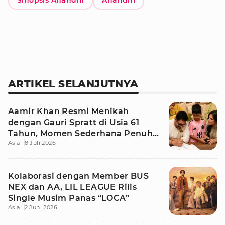
Sinopsis Anandhi
Anandhi
ARTIKEL SELANJUTNYA
Aamir Khan Resmi Menikah
dengan Gauri Spratt di Usia 61
Tahun, Momen Sederhana Penuh
Asia
8 Juli 2026
Kehangatan
Kolaborasi dengan Member BUS
NEX dan AA, LIL LEAGUE Rilis
Single Musim Panas “LOCA”
Asia
2 Juni 2026