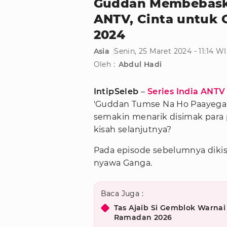
Guddan Membebaskan
ANTV, Cinta untuk 
2024
Asia
Senin, 25 Maret 2024 - 11:14 W
Oleh :
Abdul Hadi
IntipSeleb
–
Series India ANTV
'Guddan Tumse Na Ho Paayega',
semakin menarik disimak para 
kisah selanjutnya?
Pada episode sebelumnya diki
nyawa Ganga.
Baca Juga :
Tas Ajaib Si Gemblok Warnai
Ramadan 2026