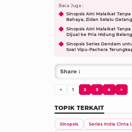
Baca Juga :
Sinopsis Aini Malaikat Tanpa
Bahaya, Zidan Selalu Datan
Sinopsis Aini Malaikat Tanpa
Dijual ke Pria Hidung Belang
Sinopsis Series Dendam untu
Soal Vipu-Pachara Terungka
Share :
<
1
2
3
4
>
TOPIK TERKAIT
Sinopsis
Series India Cint