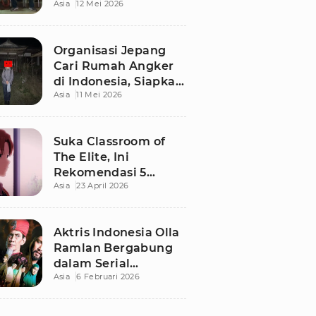
Asia
12 Mei 2026
Terbaru di Bali
Organisasi Jepang
Cari Rumah Angker
di Indonesia, Siapkan
Asia
11 Mei 2026
Imbalan Rp50 Juta
Suka Classroom of
The Elite, Ini
Rekomendasi 5
Asia
23 April 2026
Anime yang Wajib
Ditonton
Aktris Indonesia Olla
Ramlan Bergabung
dalam Serial
Asia
6 Februari 2026
Malaysia 'Walid', Apa
Perannya?