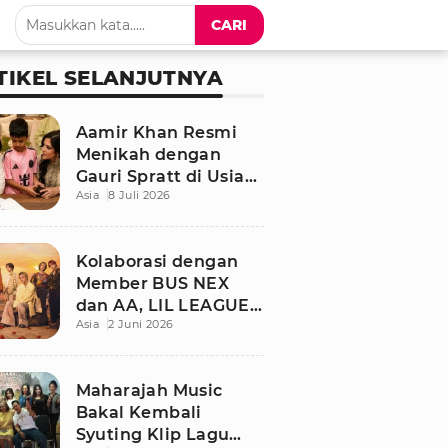
CARI
TIKEL SELANJUTNYA
Aamir Khan Resmi
Menikah dengan
Gauri Spratt di Usia
Asia
8 Juli 2026
61 Tahun, Momen
Sederhana Penuh
Kehangatan
Kolaborasi dengan
Member BUS NEX
dan AA, LIL LEAGUE
Asia
2 Juni 2026
Rilis Single Musim
Panas “LOCA”
Maharajah Music
Bakal Kembali
Syuting Klip Lagu