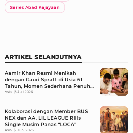
Series Abad Kejayaan
ARTIKEL SELANJUTNYA
Aamir Khan Resmi Menikah
dengan Gauri Spratt di Usia 61
Tahun, Momen Sederhana Penuh
Asia
8 Juli 2026
Kehangatan
Kolaborasi dengan Member BUS
NEX dan AA, LIL LEAGUE Rilis
Single Musim Panas “LOCA”
Asia
2 Juni 2026