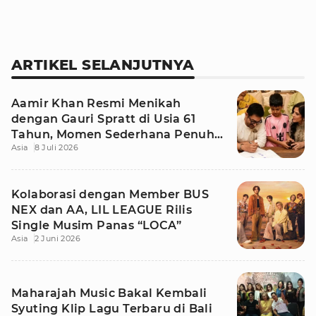
ARTIKEL SELANJUTNYA
Aamir Khan Resmi Menikah
dengan Gauri Spratt di Usia 61
Tahun, Momen Sederhana Penuh
Asia
8 Juli 2026
Kehangatan
Kolaborasi dengan Member BUS
NEX dan AA, LIL LEAGUE Rilis
Single Musim Panas “LOCA”
Asia
2 Juni 2026
Maharajah Music Bakal Kembali
Syuting Klip Lagu Terbaru di Bali