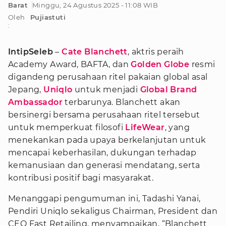
Barat
Minggu, 24 Agustus 2025 - 11:08 WIB
Oleh
Pujiastuti
:
IntipSeleb
–
Cate Blanchett
, aktris peraih
Academy Award, BAFTA, dan
Golden Globe
resmi
digandeng perusahaan ritel pakaian global asal
Jepang,
Uniqlo
untuk menjadi
Global Brand
Ambassador
terbarunya. Blanchett akan
bersinergi bersama perusahaan ritel tersebut
untuk memperkuat filosofi
LifeWear
, yang
menekankan pada upaya berkelanjutan untuk
mencapai keberhasilan, dukungan terhadap
kemanusiaan dan generasi mendatang, serta
kontribusi positif bagi masyarakat.
Menanggapi pengumuman ini, Tadashi Yanai,
Pendiri Uniqlo sekaligus Chairman, President dan
CEO Fast Retailing, menyampaikan, “Blanchett