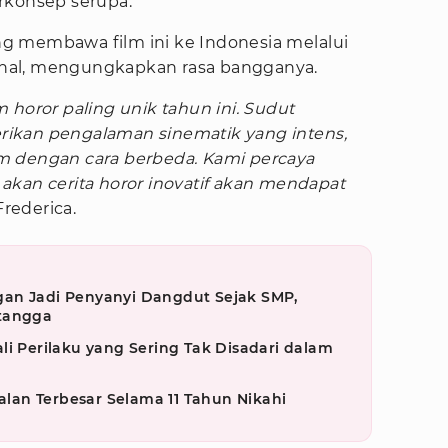
rkonsep serupa.
ang membawa film ini ke Indonesia melalui
sional, mengungkapkan rasa bangganya.
m horor paling unik tahun ini. Sudut
ikan pengalaman sinematik yang intens,
m dengan cara berbeda. Kami percaya
akan cerita horor inovatif akan mendapat
 Frederica.
an Jadi Penyanyi Dangdut Sejak SMP,
etangga
li Perilaku yang Sering Tak Disadari dalam
an Terbesar Selama 11 Tahun Nikahi