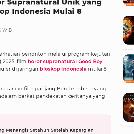
or Supranatural Unik yang
op Indonesia Mulai 8
20 WIB
erhatian penonton melalui program kejutan
 2025, film
horor supranatural
Good Boy
guler di jaringan
bioskop Indonesia
mulai 8
tradaraan film panjang Ben Leonberg yang
dalam berkat pendekatan ceritanya yang
ng Menangis Setahun Setelah Kepergian