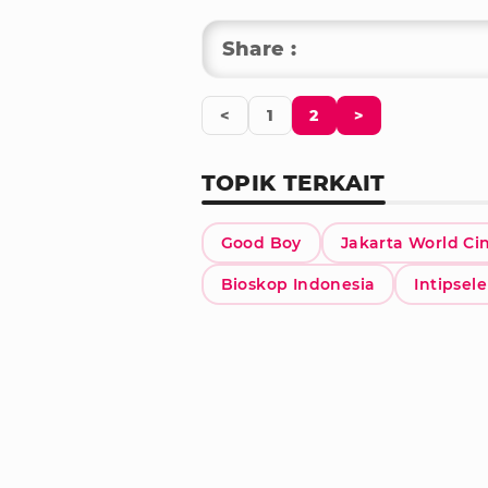
Share :
<
1
2
>
TOPIK TERKAIT
Good Boy
Jakarta World C
Bioskop Indonesia
Intipsel