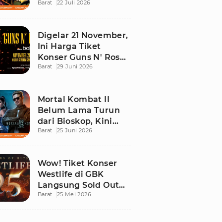
Barat
22 Juli 2026
Ini Daftar Tontonan
Wajibnya
Digelar 21 November,
Ini Harga Tiket
Konser Guns N' Roses
Barat
29 Juni 2026
di Stadion Madya
GBK
Mortal Kombat II
Belum Lama Turun
dari Bioskop, Kini
Barat
25 Juni 2026
Sudah Bisa Ditonton
di Rumah!
Wow! Tiket Konser
Westlife di GBK
Langsung Sold Out
Barat
25 Mei 2026
Kurang dari 12 Jam