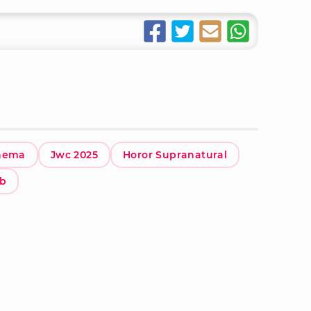
inema
Jwc 2025
Horor Supranatural
eb