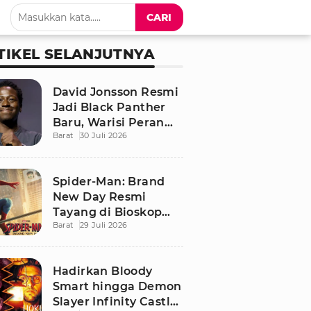
CARI
TIKEL SELANJUTNYA
David Jonsson Resmi
Jadi Black Panther
Baru, Warisi Peran
Barat
30 Juli 2026
T'Challa di Black
Panther 3
Spider-Man: Brand
New Day Resmi
Tayang di Bioskop
Barat
29 Juli 2026
Indonesia, Ini
Sinopsis dan
Pemainnya
Hadirkan Bloody
Smart hingga Demon
Slayer Infinity Castle,