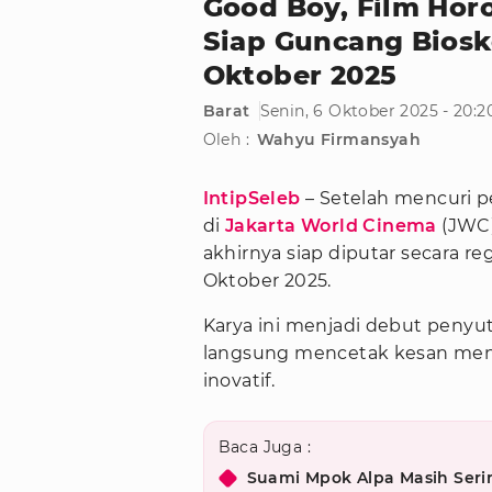
Good Boy, Film Hor
Siap Guncang Biosk
Oktober 2025
Barat
Senin, 6 Oktober 2025 - 20:
Oleh :
Wahyu Firmansyah
IntipSeleb
– Setelah mencuri p
di
Jakarta World Cinema
(JWC)
akhirnya siap diputar secara re
Oktober 2025.
Karya ini menjadi debut penyu
langsung mencetak kesan men
inovatif.
Baca Juga :
Suami Mpok Alpa Masih Seri