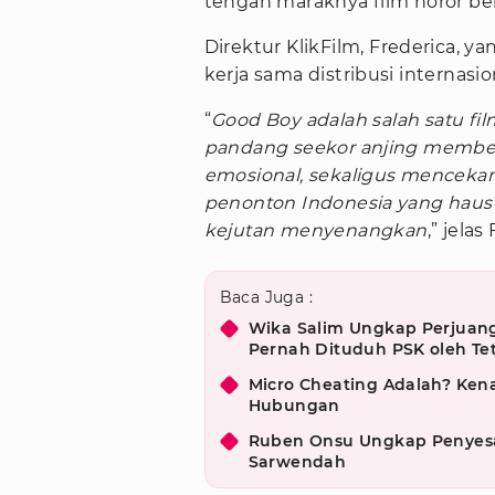
tengah maraknya film horor be
Direktur KlikFilm, Frederica, y
kerja sama distribusi interna
“
Good Boy adalah salah satu fil
pandang seekor anjing member
emosional, sekaligus menceka
penonton Indonesia yang haus 
kejutan menyenangkan
,” jelas
Baca Juga :
Wika Salim Ungkap Perjuang
Pernah Dituduh PSK oleh T
Micro Cheating Adalah? Kena
Hubungan
Ruben Onsu Ungkap Penyesal
Sarwendah