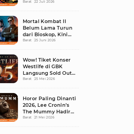
Barat
22 Juli 2026
Ini Daftar Tontonan
Wajibnya
Mortal Kombat II
Belum Lama Turun
dari Bioskop, Kini
Barat
25 Juni 2026
Sudah Bisa Ditonton
di Rumah!
Wow! Tiket Konser
Westlife di GBK
Langsung Sold Out
Barat
25 Mei 2026
Kurang dari 12 Jam
Horor Paling Dinanti
2026, Lee Cronin’s
The Mummy Hadir
Barat
21 Mei 2026
Lebih Gelap dan
Mencekam