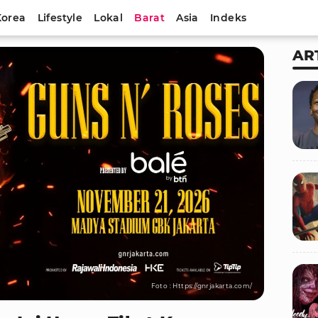
Korea
Lifestyle
Lokal
Barat
Asia
Indeks
AR
Foto : Https://gnrjakarta.com/