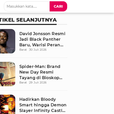
CARI
TIKEL SELANJUTNYA
David Jonsson Resmi
Jadi Black Panther
Baru, Warisi Peran
Barat
30 Juli 2026
T'Challa di Black
Panther 3
Spider-Man: Brand
New Day Resmi
Tayang di Bioskop
Barat
29 Juli 2026
Indonesia, Ini
Sinopsis dan
Pemainnya
Hadirkan Bloody
Smart hingga Demon
Slayer Infinity Castle,