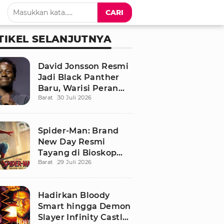
CARI
TIKEL SELANJUTNYA
David Jonsson Resmi
Jadi Black Panther
Baru, Warisi Peran
Barat
30 Juli 2026
T'Challa di Black
Panther 3
Spider-Man: Brand
New Day Resmi
Tayang di Bioskop
Barat
29 Juli 2026
Indonesia, Ini
Sinopsis dan
Pemainnya
Hadirkan Bloody
Smart hingga Demon
Slayer Infinity Castle,