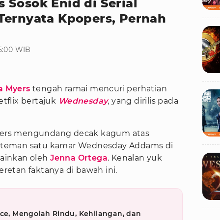
 Sosok Enid di Serial
Ternyata Kpopers, Pernah
15:00 WIB
 Myers
tengah ramai mencuri perhatian
etflix bertajuk
Wednesday
, yang dirilis pada
ers mengundang decak kagum atas
r, teman satu kamar Wednesday Addams di
ainkan oleh
Jenna Ortega
. Kenalan yuk
etan faktanya di bawah ini.
nce, Mengolah Rindu, Kehilangan, dan