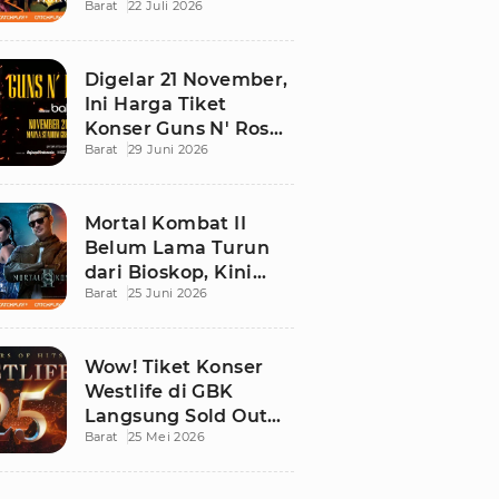
Barat
22 Juli 2026
Ini Daftar Tontonan
Wajibnya
Digelar 21 November,
Ini Harga Tiket
Konser Guns N' Roses
Barat
29 Juni 2026
di Stadion Madya
GBK
Mortal Kombat II
Belum Lama Turun
dari Bioskop, Kini
Barat
25 Juni 2026
Sudah Bisa Ditonton
di Rumah!
Wow! Tiket Konser
Westlife di GBK
Langsung Sold Out
Barat
25 Mei 2026
Kurang dari 12 Jam