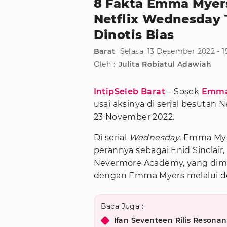
8 Fakta Emma Myers
Netflix Wednesday 
Dinotis Bias
Barat
Selasa, 13 Desember 2022 - 
Oleh :
Julita Robiatul Adawiah
IntipSeleb Barat
– Sosok
Emma
usai aksinya di serial besutan N
23 November 2022.
Di serial
Wednesday
, Emma My
perannya sebagai Enid Sinclai
Nevermore Academy, yang dim
dengan Emma Myers melalui der
Baca Juga :
Ifan Seventeen Rilis Resona