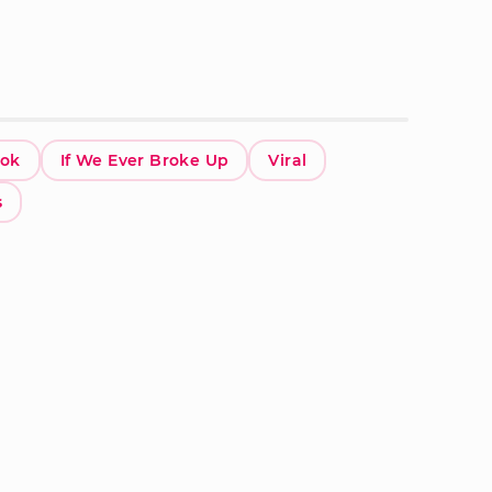
tok
If We Ever Broke Up
Viral
s