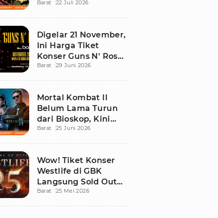
Barat
22 Juli 2026
Ini Daftar Tontonan
Wajibnya
Digelar 21 November,
Ini Harga Tiket
Konser Guns N' Roses
Barat
29 Juni 2026
di Stadion Madya
GBK
Mortal Kombat II
Belum Lama Turun
dari Bioskop, Kini
Barat
25 Juni 2026
Sudah Bisa Ditonton
di Rumah!
Wow! Tiket Konser
Westlife di GBK
Langsung Sold Out
Barat
25 Mei 2026
Kurang dari 12 Jam