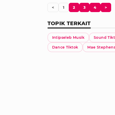
<
1
2
3
4
>
TOPIK TERKAIT
Intipseleb Musik
Sound Tik
Dance Tiktok
Mae Stephen