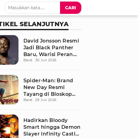
CARI
TIKEL SELANJUTNYA
David Jonsson Resmi
Jadi Black Panther
Baru, Warisi Peran
Barat
30 Juli 2026
T'Challa di Black
Panther 3
Spider-Man: Brand
New Day Resmi
Tayang di Bioskop
Barat
29 Juli 2026
Indonesia, Ini
Sinopsis dan
Pemainnya
Hadirkan Bloody
Smart hingga Demon
Slayer Infinity Castle,