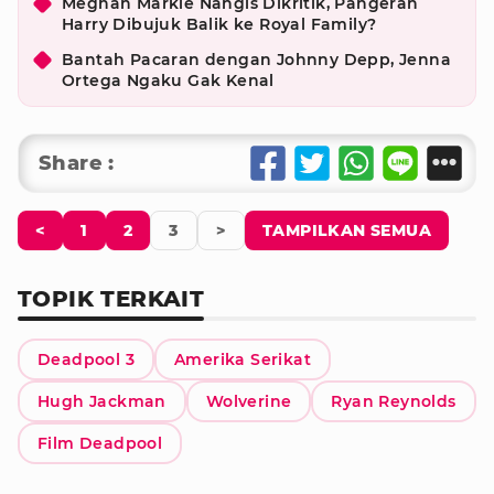
Meghan Markle Nangis Dikritik, Pangeran
Harry Dibujuk Balik ke Royal Family?
Bantah Pacaran dengan Johnny Depp, Jenna
Ortega Ngaku Gak Kenal
Share :
<
1
2
3
>
TAMPILKAN SEMUA
TOPIK TERKAIT
Deadpool 3
Amerika Serikat
Hugh Jackman
Wolverine
Ryan Reynolds
Film Deadpool