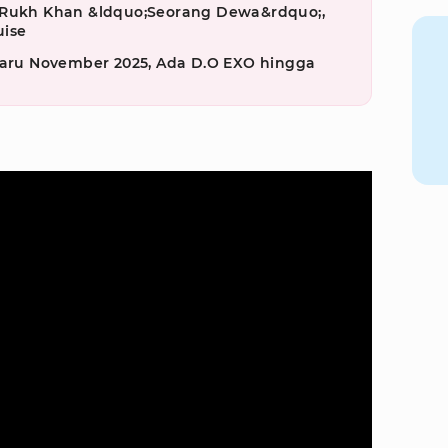
 Rukh Khan &ldquo;Seorang Dewa&rdquo;,
ise
rbaru November 2025, Ada D.O EXO hingga