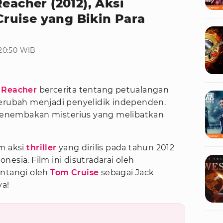
eacher (2012), Aksi
uise yang Bikin Para
 20:50 WIB
 Reacher
bercerita tentang petualangan
berubah menjadi penyelidik independen.
s penembakan misterius yang melibatkan
lm aksi
thriller
yang dirilis pada tahun 2012
onesia. Film ini disutradarai oleh
intangi oleh
Tom Cruise
sebagai Jack
ya!