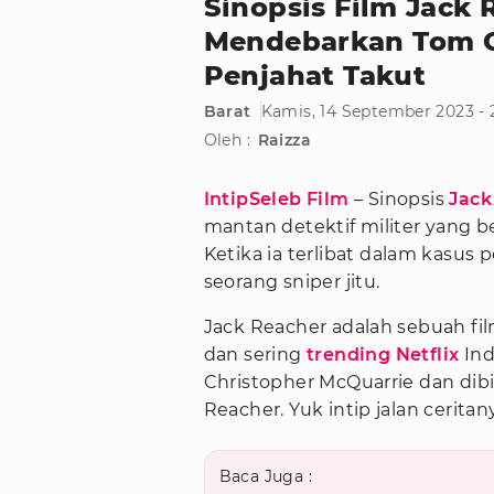
Sinopsis Film Jack R
Mendebarkan Tom Cr
Penjahat Takut
Barat
Kamis, 14 September 2023 -
Oleh :
Raizza
IntipSeleb Film
– Sinopsis
Jack
mantan detektif militer yang 
Ketika ia terlibat dalam kasu
seorang sniper jitu.
Jack Reacher adalah sebuah fi
dan sering
trending Netflix
Ind
Christopher McQuarrie dan dib
Reacher. Yuk intip jalan ceritan
Baca Juga :