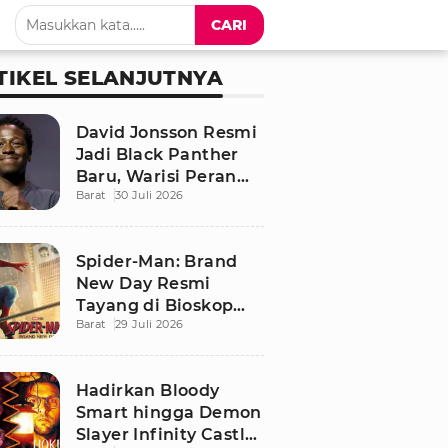
CARI
TIKEL SELANJUTNYA
David Jonsson Resmi
Jadi Black Panther
Baru, Warisi Peran
Barat
30 Juli 2026
T'Challa di Black
Panther 3
Spider-Man: Brand
New Day Resmi
Tayang di Bioskop
Barat
29 Juli 2026
Indonesia, Ini
Sinopsis dan
Pemainnya
Hadirkan Bloody
Smart hingga Demon
Slayer Infinity Castle,