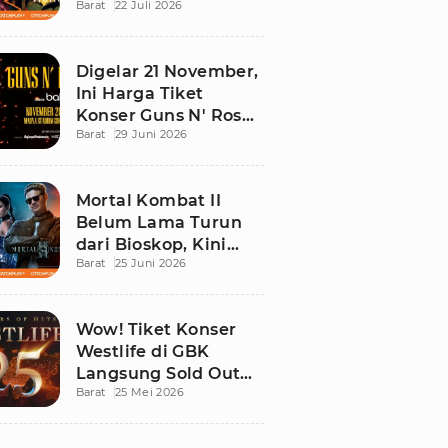
Barat
22 Juli 2026
Ini Daftar Tontonan
Wajibnya
Digelar 21 November,
Ini Harga Tiket
Konser Guns N' Roses
Barat
29 Juni 2026
di Stadion Madya
GBK
Mortal Kombat II
Belum Lama Turun
dari Bioskop, Kini
Barat
25 Juni 2026
Sudah Bisa Ditonton
di Rumah!
Wow! Tiket Konser
Westlife di GBK
Langsung Sold Out
Barat
25 Mei 2026
Kurang dari 12 Jam