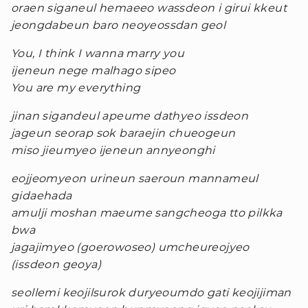
oraen siganeul hemaeeo wassdeon i girui kkeut
jeongdabeun baro neoyeossdan geol
You, I think I wanna marry you
ijeneun nege malhago sipeo
You are my everything
jinan sigandeul apeume dathyeo issdeon
jageun seorap sok baraejin chueogeun
miso jieumyeo ijeneun annyeonghi
eojjeomyeon urineun saeroun mannameul
gidaehada
amulji moshan maeume sangcheoga tto pilkka
bwa
jagajimyeo (goerowoseo) umcheureojyeo
(issdeon geoya)
seollemi keojilsurok duryeoumdo gati keojijiman