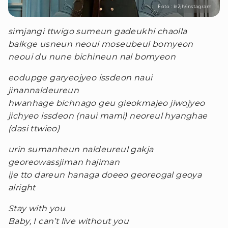
Foto : le2jh/instagram
simjangi ttwigo sumeun gadeukhi chaolla
balkge usneun neoui moseubeul bomyeon
neoui du nune bichineun nal bomyeon
eodupge garyeojyeo issdeon naui
jinannaldeureun
hwanhage bichnago geu gieokmajeo jiwojyeo
jichyeo issdeon (naui mami) neoreul hyanghae
(dasi ttwieo)
urin sumanheun naldeureul gakja
georeowassjiman hajiman
ije tto dareun hanaga doeeo georeogal geoya
alright
Stay with you
Baby, I can’t live without you