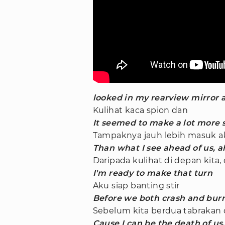
looked in my rearview mirror 
Kulihat kaca spion dan
It seemed to make a lot more 
Tampaknya jauh lebih masuk a
Than what I see ahead of us, a
Daripada kulihat di depan kita,
I'm ready to make that turn
Aku siap banting stir
Before we both crash and bur
Sebelum kita berdua tabrakan 
Cause I can be the death of us,