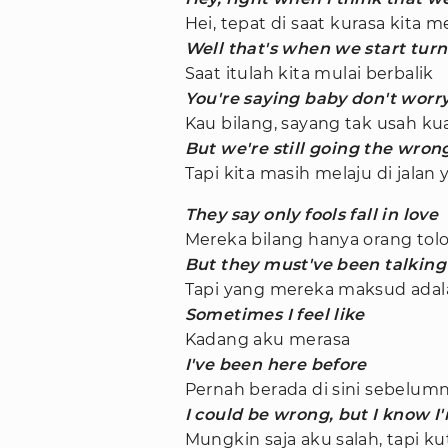
Hei, tepat di saat kurasa kit
Well that's when we start tur
Saat itulah kita mulai berbalik
You're saying baby don't worr
Kau bilang, sayang tak usah kua
But we're still going the wro
Tapi kita masih melaju di jalan 
They say only fools fall in love
Mereka bilang hanya orang tolo
But they must've been talking
Tapi yang mereka maksud adala
Sometimes I feel like
Kadang aku merasa
I've been here before
Pernah berada di sini sebelum
I could be wrong, but I know I
Mungkin saja aku salah, tapi k