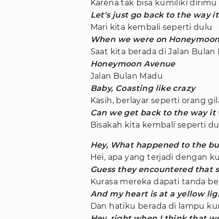
Karena tak bisa kumiliki dirim
Let's just go back to the way i
Mari kita kembali seperti dulu
When we were on Honeymoon
Saat kita berada di Jalan Bula
Honeymoon Avenue
Jalan Bulan Madu
Baby, Coasting like crazy
Kasih, berlayar seperti orang gil
Can we get back to the way it
Bisakah kita kembali seperti du
Hey, What happened to the but
Hei, apa yang terjadi dengan 
Guess they encountered that s
Kurasa mereka dapati tanda be
And my heart is at a yellow lig
Dan hatiku berada di lampu ku
Hey, right when I think that w