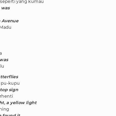
u seperti yang kumau
t was
 Avenue
n Madu
a
 was
lu
terflies
kupu-kupu
top sign
rhenti
ht, a yellow light
ning
e found it