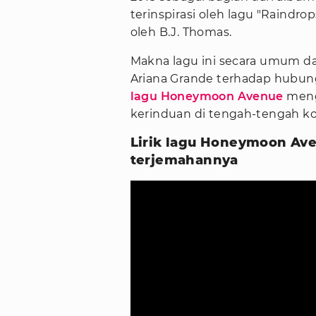
terinspirasi oleh lagu "Raindr
oleh B.J. Thomas.
Makna lagu ini secara umum da
Ariana Grande terhadap hubung
lagu Honeymoon Avenue
meng
kerinduan di tengah-tengah ko
Lirik lagu Honeymoon Ave
terjemahannya