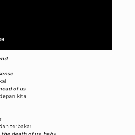
and
sense
kal
head of us
 depan kita
n
dan terbakar
 the death of us, baby