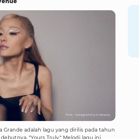
venue
Foto : Instagram/r.e.m.beauty
Grande adalah lagu yang dirilis pada tahun
debutnya, "Yours Truly." Melodi lagu ini