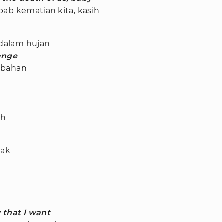
ab kematian kita, kasih
dalam hujan
ange
ubahan
a
ah
bak
 that I want