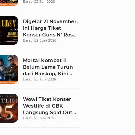
Barat
22 Juli 2026
Ini Daftar Tontonan
Wajibnya
Digelar 21 November,
Ini Harga Tiket
Konser Guns N' Roses
Barat
29 Juni 2026
di Stadion Madya
GBK
Mortal Kombat II
Belum Lama Turun
dari Bioskop, Kini
Barat
25 Juni 2026
Sudah Bisa Ditonton
di Rumah!
Wow! Tiket Konser
Westlife di GBK
Langsung Sold Out
Barat
25 Mei 2026
Kurang dari 12 Jam