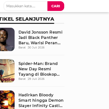
CARI
TIKEL SELANJUTNYA
David Jonsson Resmi
Jadi Black Panther
Baru, Warisi Peran
Barat
30 Juli 2026
T'Challa di Black
Panther 3
Spider-Man: Brand
New Day Resmi
Tayang di Bioskop
Barat
29 Juli 2026
Indonesia, Ini
Sinopsis dan
Pemainnya
Hadirkan Bloody
Smart hingga Demon
Slayer Infinity Castle,