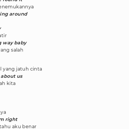
a menemukannya
ning around
y
tir
ng way baby
yang salah
l yang jatuh cinta
 about us
h kita
nya
'm right
utahu aku benar