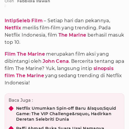
Oleh
Fabbiola Irawan
:
IntipSeleb Film
– Setiap hari dan pekannya,
Netflix
merilis film-film yang trending. Pada
Netflix Indonesia, film
The Marine
berhasil masuk
top 10.
Film The Marine
merupakan film aksi yang
dibintangi oleh
John Cena
. Bercerita tentang apa
film The Marine? Yuk, langsung intip
sinopsis
film The Marine
yang sedang trending di Netflix
Indonesia!
Baca Juga :
Netflix Umumkan Spin-off Baru &lsquo;Squid
Game: The VIP Challenge&rsquo;, Hadirkan
Deretan Selebriti Dunia
Raffi Ahmad Buka Suara Usai Namanya