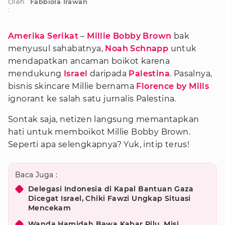
Oleh
Fabbiola Irawan
:
Amerika Serikat
–
Millie Bobby Brown
bak
menyusul sahabatnya,
Noah Schnapp
untuk
mendapatkan ancaman boikot karena
mendukung
Israel
daripada
Palestina
. Pasalnya,
bisnis skincare Millie bernama
Florence by Mills
ignorant ke salah satu jurnalis Palestina.
Sontak saja, netizen langsung memantapkan
hati untuk memboikot Millie Bobby Brown.
Seperti apa selengkapnya? Yuk, intip terus!
Baca Juga :
Delegasi Indonesia di Kapal Bantuan Gaza
Dicegat Israel, Chiki Fawzi Ungkap Situasi
Mencekam
Wanda Hamidah Bawa Kabar Pilu, Misi