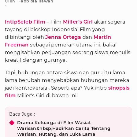
Oleh
Fabbiola Irawan
:
IntipSeleb Film
– Film
Miller's Girl
akan segera
tayang di bioskop Indonesia. Film yang
dibintangi oleh
Jenna Ortega
dan
Martin
Freeman
sebagai pemeran utama ini, bakal
mengisahkan perjuangan seorang siswa menulis
kreatif dengan gurunya.
Tapi, hubungan antara siswa dan guru itu lama-
lama berubah menyebabkan hubungan mereka
jadi kontroversial. Seperti apa? Yuk intip
sinopsis
film
Miller's Girl di bawah ini!
Baca Juga :
Drama Keluarga di Film Wasiat
Warisan&nbsp;Hadirkan Cerita Tentang
Warisan, Hutang, dan Luka Lama