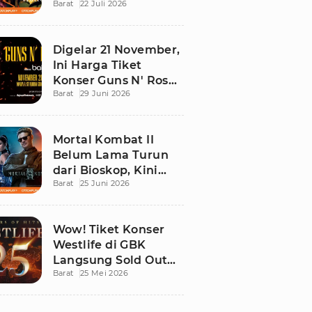
Barat
22 Juli 2026
Ini Daftar Tontonan
Wajibnya
Digelar 21 November,
Ini Harga Tiket
Konser Guns N' Roses
Barat
29 Juni 2026
di Stadion Madya
GBK
Mortal Kombat II
Belum Lama Turun
dari Bioskop, Kini
Barat
25 Juni 2026
Sudah Bisa Ditonton
di Rumah!
Wow! Tiket Konser
Westlife di GBK
Langsung Sold Out
Barat
25 Mei 2026
Kurang dari 12 Jam