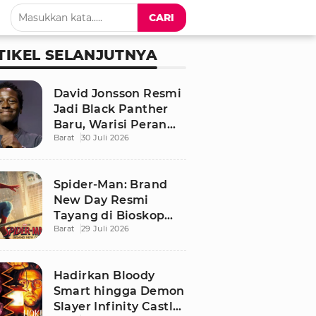
CARI
TIKEL SELANJUTNYA
David Jonsson Resmi
Jadi Black Panther
Baru, Warisi Peran
Barat
30 Juli 2026
T'Challa di Black
Panther 3
Spider-Man: Brand
New Day Resmi
Tayang di Bioskop
Barat
29 Juli 2026
Indonesia, Ini
Sinopsis dan
Pemainnya
Hadirkan Bloody
Smart hingga Demon
Slayer Infinity Castle,