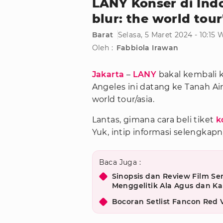
LANY Konser di Indo
blur: the world tou
Barat
Selasa, 5 Maret 2024 - 10:15 
Oleh :
Fabbiola Irawan
Jakarta
–
LANY
bakal kembali ke
Angeles ini datang ke Tanah A
world tour/asia.
Lantas, gimana cara beli tiket
k
Yuk, intip informasi selengkapn
Baca Juga :
Sinopsis dan Review Film S
Menggelitik Ala Agus dan Kal
Bocoran Setlist Fancon Red 