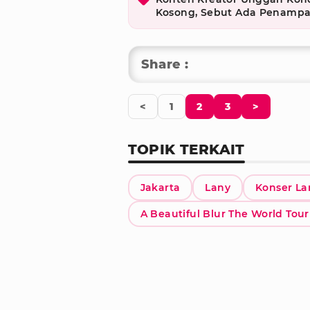
Kosong, Sebut Ada Penamp
Share :
<
1
2
3
>
TOPIK TERKAIT
Jakarta
Lany
Konser La
A Beautiful Blur The World Tour