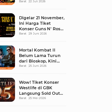
Barat
22 Juli 2026
Ini Daftar Tontonan
Wajibnya
Digelar 21 November,
Ini Harga Tiket
Konser Guns N' Roses
Barat
29 Juni 2026
di Stadion Madya
GBK
Mortal Kombat II
Belum Lama Turun
dari Bioskop, Kini
Barat
25 Juni 2026
Sudah Bisa Ditonton
di Rumah!
Wow! Tiket Konser
Westlife di GBK
Langsung Sold Out
Barat
25 Mei 2026
Kurang dari 12 Jam