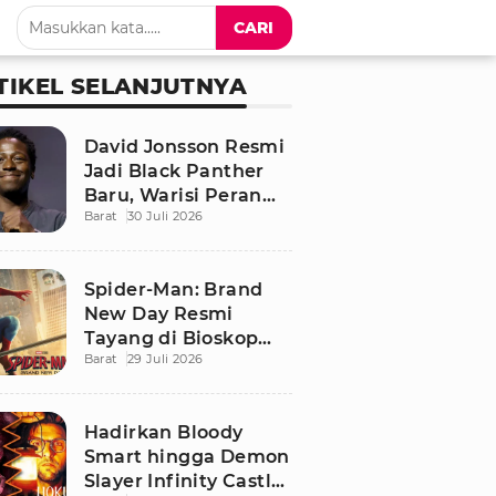
CARI
TIKEL SELANJUTNYA
David Jonsson Resmi
Jadi Black Panther
Baru, Warisi Peran
Barat
30 Juli 2026
T'Challa di Black
Panther 3
Spider-Man: Brand
New Day Resmi
Tayang di Bioskop
Barat
29 Juli 2026
Indonesia, Ini
Sinopsis dan
Pemainnya
Hadirkan Bloody
Smart hingga Demon
Slayer Infinity Castle,