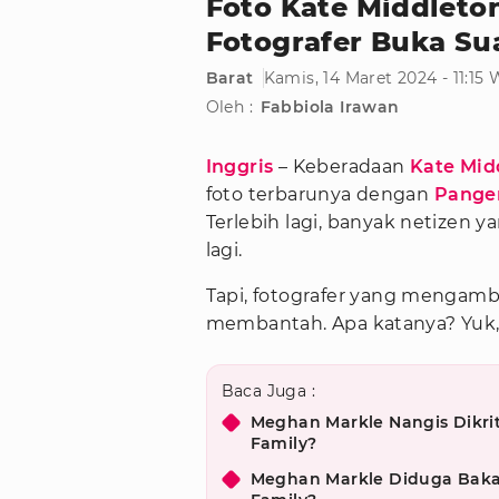
Foto Kate Middleton
Fotografer Buka Su
Barat
Kamis, 14 Maret 2024 - 11:15
Oleh :
Fabbiola Irawan
Inggris
– Keberadaan
Kate Mid
foto terbarunya dengan
Pange
Terlebih lagi, banyak netizen y
lagi.
Tapi, fotografer yang mengamb
membantah. Apa katanya? Yuk, s
Baca Juga :
Meghan Markle Nangis Dikrit
Family?
Meghan Markle Diduga Bakal 