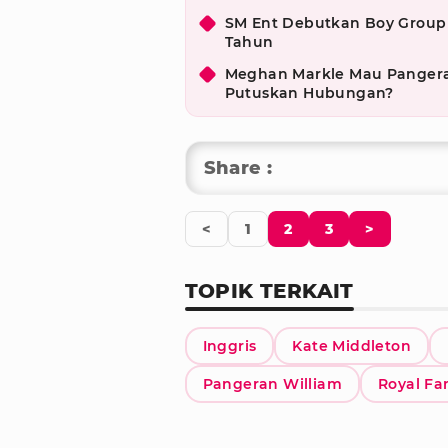
SM Ent Debutkan Boy Group I
Tahun
Meghan Markle Mau Pangeran 
Putuskan Hubungan?
Share :
<
1
2
3
>
TOPIK TERKAIT
Inggris
Kate Middleton
Pangeran William
Royal Fa