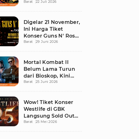
Barat
22 Juli 2026
Ini Daftar Tontonan
Wajibnya
Digelar 21 November,
Ini Harga Tiket
Konser Guns N' Roses
Barat
29 Juni 2026
di Stadion Madya
GBK
Mortal Kombat II
Belum Lama Turun
dari Bioskop, Kini
Barat
25 Juni 2026
Sudah Bisa Ditonton
di Rumah!
Wow! Tiket Konser
Westlife di GBK
Langsung Sold Out
Barat
25 Mei 2026
Kurang dari 12 Jam