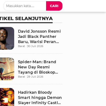
CARI
TIKEL SELANJUTNYA
David Jonsson Resmi
Jadi Black Panther
Baru, Warisi Peran
Barat
30 Juli 2026
T'Challa di Black
Panther 3
Spider-Man: Brand
New Day Resmi
Tayang di Bioskop
Barat
29 Juli 2026
Indonesia, Ini
Sinopsis dan
Pemainnya
Hadirkan Bloody
Smart hingga Demon
Slayer Infinity Castle,