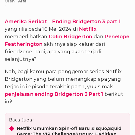
Oleh
Alfa
:
Amerika Serikat
–
Ending Bridgerton 3 part 1
yang rilis pada 16 Mei 2024 di
Netflix
memperlihatkan
Colin Bridgerton
dan
Penelope
Featherington
akhirnya siap keluar dari
friendzone. Tapi, apa yang akan terjadi
selanjutnya?
Nah, bagi kamu para penggemar series Netflix
Bridgerton yang belum menangkap apa yang
terjadi di episode terakhir part 1, yuk simak
penjelasan ending Bridgerton 3 Part 1
berikut
ini!
Baca Juga :
Netflix Umumkan Spin-off Baru &lsquo;Squid
Game: The VIP Challenge&rsquo;, Hadirkan