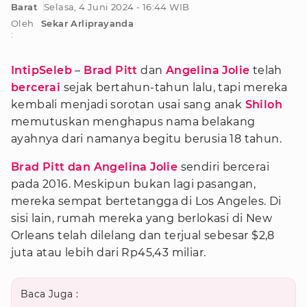
Barat
Selasa, 4 Juni 2024 - 16:44 WIB
Oleh
Sekar Arliprayanda
:
IntipSeleb
–
Brad Pitt
dan
Angelina Jolie
telah
bercerai
sejak bertahun-tahun lalu, tapi mereka
kembali menjadi sorotan usai sang anak
Shiloh
memutuskan menghapus nama belakang
ayahnya dari namanya begitu berusia 18 tahun.
Brad Pitt dan Angelina Jolie
sendiri bercerai
pada 2016. Meskipun bukan lagi pasangan,
mereka sempat bertetangga di Los Angeles. Di
sisi lain, rumah mereka yang berlokasi di New
Orleans telah dilelang dan terjual sebesar $2,8
juta atau lebih dari Rp45,43 miliar.
Baca Juga :