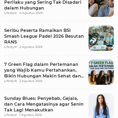
Perilaku yang Sering Tak Disadari
dalam Hubungan
Lifestyle
4 Agustus 2026
Seribu Peserta Ramaikan BSI
Smash League Padel 2026 Besutan
RANS
Lifestyle
2 Agustus 2026
7 Green Flag dalam Pertemanan
yang Wajib Kamu Pertahankan,
Bikin Hubungan Makin Sehat dan
Lifestyle
2 Agustus 2026
Awet
Sunday Blues: Penyebab, Gejala,
dan Cara Mengatasinya agar Senin
Tak Lagi Menakutkan
Lifestyle
1 Agustus 2026