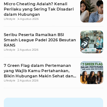
Micro Cheating Adalah? Kenali
Perilaku yang Sering Tak Disadari
dalam Hubungan
Lifestyle
4 Agustus 2026
Seribu Peserta Ramaikan BSI
Smash League Padel 2026 Besutan
RANS
Lifestyle
2 Agustus 2026
7 Green Flag dalam Pertemanan
yang Wajib Kamu Pertahankan,
Bikin Hubungan Makin Sehat dan
Lifestyle
2 Agustus 2026
Awet