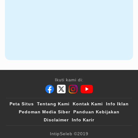
Ikuti kami di:
Peta Situs
Tentang Kami
Kontak Kami
Info Iklan
Pedoman Media Siber
Panduan Kebijakan
Disclaimer
Info Karir
IntipSeleb
©2019