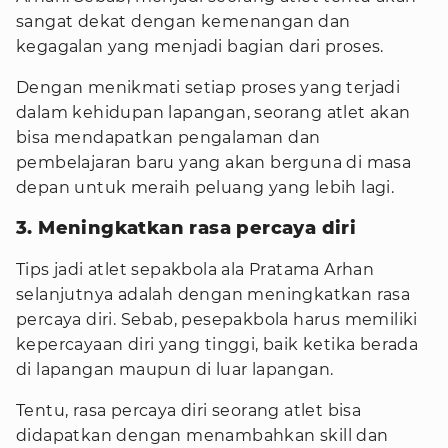
sangat dekat dengan kemenangan dan
kegagalan yang menjadi bagian dari proses.
Dengan menikmati setiap proses yang terjadi
dalam kehidupan lapangan, seorang atlet akan
bisa mendapatkan pengalaman dan
pembelajaran baru yang akan berguna di masa
depan untuk meraih peluang yang lebih lagi.
3. Meningkatkan rasa percaya diri
Tips jadi atlet sepakbola ala Pratama Arhan
selanjutnya adalah dengan meningkatkan rasa
percaya diri. Sebab, pesepakbola harus memiliki
kepercayaan diri yang tinggi, baik ketika berada
di lapangan maupun di luar lapangan.
Tentu, rasa percaya diri seorang atlet bisa
didapatkan dengan menambahkan skill dan