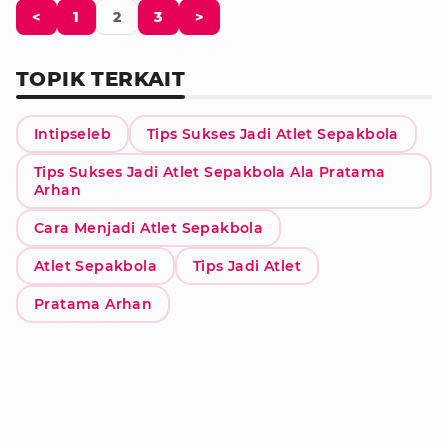
<
1
2
3
>
TOPIK TERKAIT
Intipseleb
Tips Sukses Jadi Atlet Sepakbola
Tips Sukses Jadi Atlet Sepakbola Ala Pratama
Arhan
Cara Menjadi Atlet Sepakbola
Atlet Sepakbola
Tips Jadi Atlet
Pratama Arhan