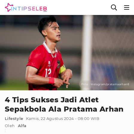
Foto : Instagram/pratamaarhan8
4 Tips Sukses Jadi Atlet
Sepakbola Ala Pratama Arhan
Lifestyle
Kamis, 22 Agustus 2024 - 08:00 WIB
Oleh
Alfa
: