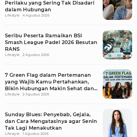
Perilaku yang Sering Tak Disadari
dalam Hubungan
Lifestyle
4 Agustus 2026
Seribu Peserta Ramaikan BSI
Smash League Padel 2026 Besutan
RANS
Lifestyle
2 Agustus 2026
7 Green Flag dalam Pertemanan
yang Wajib Kamu Pertahankan,
Bikin Hubungan Makin Sehat dan
Lifestyle
2 Agustus 2026
Awet
Sunday Blues: Penyebab, Gejala,
dan Cara Mengatasinya agar Senin
Tak Lagi Menakutkan
Lifestyle
1 Agustus 2026