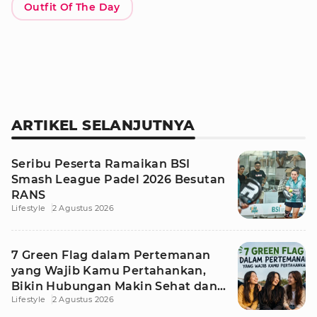
Outfit Of The Day
ARTIKEL SELANJUTNYA
Seribu Peserta Ramaikan BSI
Smash League Padel 2026 Besutan
RANS
Lifestyle
2 Agustus 2026
7 Green Flag dalam Pertemanan
yang Wajib Kamu Pertahankan,
Bikin Hubungan Makin Sehat dan
Lifestyle
2 Agustus 2026
Awet