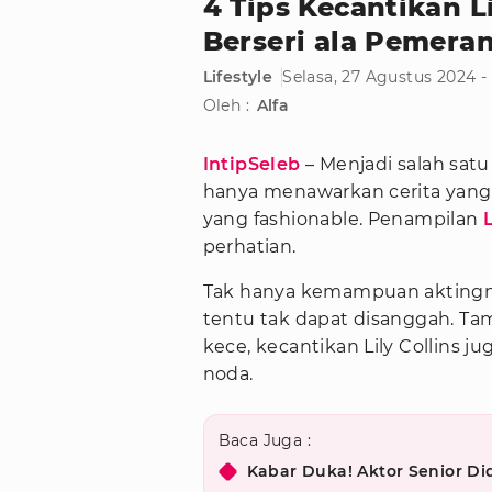
4 Tips Kecantikan Li
Berseri ala Pemeran
Lifestyle
Selasa, 27 Agustus 2024 -
Oleh :
Alfa
IntipSeleb
– Menjadi salah sat
hanya menawarkan cerita yang m
yang fashionable. Penampilan
L
perhatian.
Tak hanya kemampuan akting
tentu tak dapat disanggah. Ta
kece, kecantikan Lily Collins j
noda.
Baca Juga :
Kabar Duka! Aktor Senior D