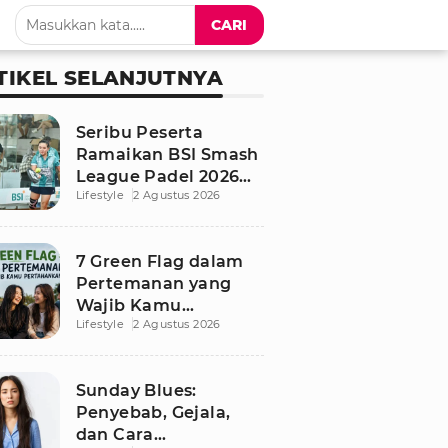
CARI
TIKEL SELANJUTNYA
Seribu Peserta
Ramaikan BSI Smash
League Padel 2026
Lifestyle
2 Agustus 2026
Besutan RANS
7 Green Flag dalam
Pertemanan yang
Wajib Kamu
Lifestyle
2 Agustus 2026
Pertahankan, Bikin
Hubungan Makin
Sehat dan Awet
Sunday Blues:
Penyebab, Gejala,
dan Cara