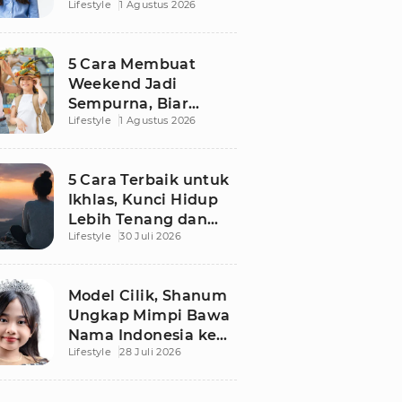
Lifestyle
1 Agustus 2026
Mengatasinya agar
Senin Tak Lagi
Menakutkan
5 Cara Membuat
Weekend Jadi
Sempurna, Biar
Lifestyle
1 Agustus 2026
Pikiran Fresh dan
Senin Tetap
Semangat
5 Cara Terbaik untuk
Ikhlas, Kunci Hidup
Lebih Tenang dan
Lifestyle
30 Juli 2026
Bahagia
Model Cilik, Shanum
Ungkap Mimpi Bawa
Nama Indonesia ke
Lifestyle
28 Juli 2026
Panggung Dunia