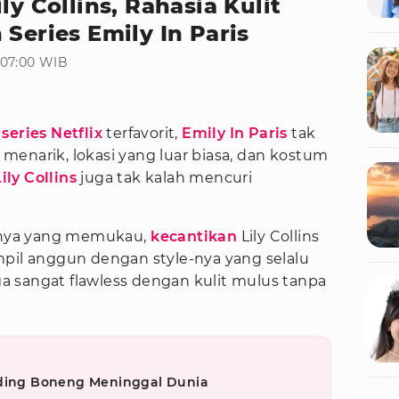
ly Collins, Rahasia Kulit
 Series Emily In Paris
 07:00 WIB
u
series Netflix
terfavorit,
Emily In Paris
tak
enarik, lokasi yang luar biasa, dan kostum
ily Collins
juga tak kalah mencuri
nya yang memukau,
kecantikan
Lily Collins
mpil anggun dengan style-nya yang selalu
uga sangat flawless dengan kulit mulus tanpa
iding Boneng Meninggal Dunia