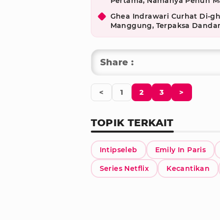
Pertama, Namanya Penuh M
Ghea Indrawari Curhat Di-gh
Manggung, Terpaksa Dandan
Share :
<
1
2
3
>
TOPIK TERKAIT
Intipseleb
Emily In Paris
Series Netflix
Kecantikan