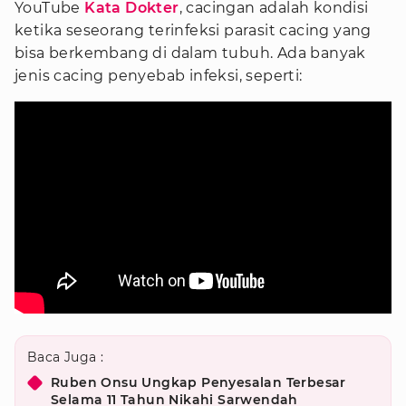
YouTube
Kata Dokter
, cacingan adalah kondisi
ketika seseorang terinfeksi parasit cacing yang
bisa berkembang di dalam tubuh. Ada banyak
jenis cacing penyebab infeksi, seperti:
Baca Juga :
Ruben Onsu Ungkap Penyesalan Terbesar
Selama 11 Tahun Nikahi Sarwendah