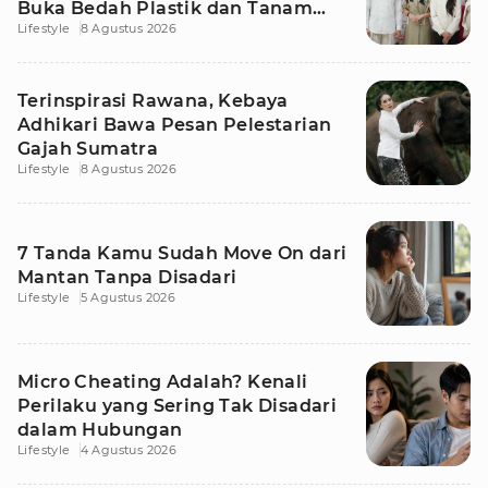
Buka Bedah Plastik dan Tanam
Lifestyle
8 Agustus 2026
Rambut
Terinspirasi Rawana, Kebaya
Adhikari Bawa Pesan Pelestarian
Gajah Sumatra
Lifestyle
8 Agustus 2026
7 Tanda Kamu Sudah Move On dari
Mantan Tanpa Disadari
Lifestyle
5 Agustus 2026
Micro Cheating Adalah? Kenali
Perilaku yang Sering Tak Disadari
dalam Hubungan
Lifestyle
4 Agustus 2026