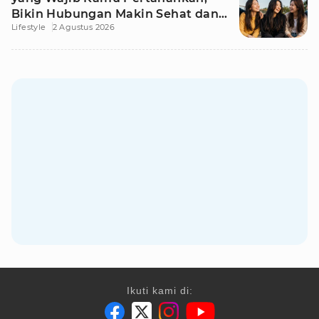
Bikin Hubungan Makin Sehat dan
Lifestyle
2 Agustus 2026
Awet
Ikuti kami di: