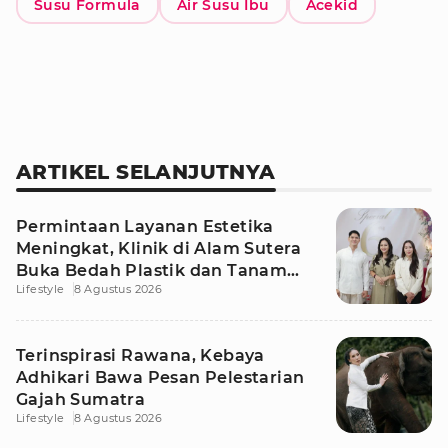
Susu Formula
Air Susu Ibu
Acekid
ARTIKEL SELANJUTNYA
Permintaan Layanan Estetika
Meningkat, Klinik di Alam Sutera
Buka Bedah Plastik dan Tanam
Lifestyle
8 Agustus 2026
Rambut
Terinspirasi Rawana, Kebaya
Adhikari Bawa Pesan Pelestarian
Gajah Sumatra
Lifestyle
8 Agustus 2026