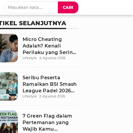
CARI
TIKEL SELANJUTNYA
Micro Cheating
Adalah? Kenali
Perilaku yang Sering
Lifestyle
4 Agustus 2026
Tak Disadari dalam
Hubungan
Seribu Peserta
Ramaikan BSI Smash
League Padel 2026
Lifestyle
2 Agustus 2026
Besutan RANS
7 Green Flag dalam
Pertemanan yang
Wajib Kamu