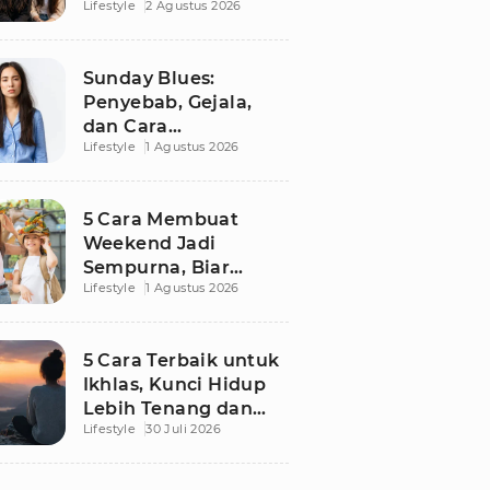
Lifestyle
2 Agustus 2026
Pertahankan, Bikin
Hubungan Makin
Sehat dan Awet
Sunday Blues:
Penyebab, Gejala,
dan Cara
Lifestyle
1 Agustus 2026
Mengatasinya agar
Senin Tak Lagi
Menakutkan
5 Cara Membuat
Weekend Jadi
Sempurna, Biar
Lifestyle
1 Agustus 2026
Pikiran Fresh dan
Senin Tetap
Semangat
5 Cara Terbaik untuk
Ikhlas, Kunci Hidup
Lebih Tenang dan
Lifestyle
30 Juli 2026
Bahagia