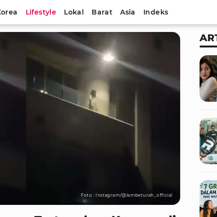
Korea
Lifestyle
Lokal
Barat
Asia
Indeks
AR
Foto : Instagram/@lambeturah_official