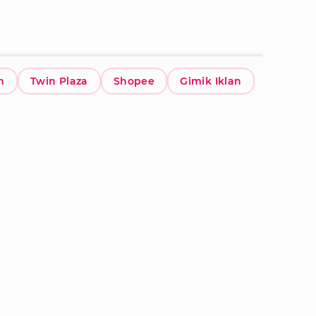
h
Twin Plaza
Shopee
Gimik Iklan