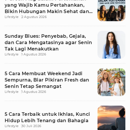
yang Wajib Kamu Pertahankan,
Bikin Hubungan Makin Sehat dan
Lifestyle
2 Agustus 2026
Awet
Sunday Blues: Penyebab, Gejala,
dan Cara Mengatasinya agar Senin
Tak Lagi Menakutkan
Lifestyle
1 Agustus 2026
5 Cara Membuat Weekend Jadi
Sempurna, Biar Pikiran Fresh dan
Senin Tetap Semangat
Lifestyle
1 Agustus 2026
5 Cara Terbaik untuk Ikhlas, Kunci
Hidup Lebih Tenang dan Bahagia
Lifestyle
30 Juli 2026