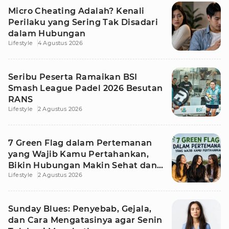
Micro Cheating Adalah? Kenali
Perilaku yang Sering Tak Disadari
dalam Hubungan
Lifestyle
4 Agustus 2026
Seribu Peserta Ramaikan BSI
Smash League Padel 2026 Besutan
RANS
Lifestyle
2 Agustus 2026
7 Green Flag dalam Pertemanan
yang Wajib Kamu Pertahankan,
Bikin Hubungan Makin Sehat dan
Lifestyle
2 Agustus 2026
Awet
Sunday Blues: Penyebab, Gejala,
dan Cara Mengatasinya agar Senin