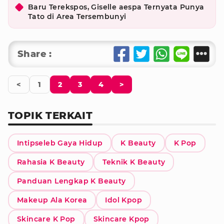
Baru Terekspos, Giselle aespa Ternyata Punya
Tato di Area Tersembunyi
Share :
<
1
2
3
4
>
TOPIK TERKAIT
Intipseleb Gaya Hidup
K Beauty
K Pop
Rahasia K Beauty
Teknik K Beauty
Panduan Lengkap K Beauty
Makeup Ala Korea
Idol Kpop
Skincare K Pop
Skincare Kpop