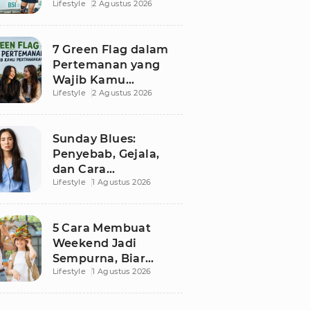
Lifestyle
2 Agustus 2026
Besutan RANS
7 Green Flag dalam
Pertemanan yang
Wajib Kamu
Lifestyle
2 Agustus 2026
Pertahankan, Bikin
Hubungan Makin
Sehat dan Awet
Sunday Blues:
Penyebab, Gejala,
dan Cara
Lifestyle
1 Agustus 2026
Mengatasinya agar
Senin Tak Lagi
Menakutkan
5 Cara Membuat
Weekend Jadi
Sempurna, Biar
Lifestyle
1 Agustus 2026
Pikiran Fresh dan
Senin Tetap
Semangat