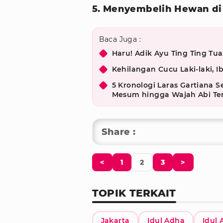
5. Menyembelih Hewan di
Baca Juga :
Haru! Adik Ayu Ting Ting T
Kehilangan Cucu Laki-laki, I
5 Kronologi Laras Gartiana S
Mesum hingga Wajah Abi Te
Share :
<
1
2
3
>
TOPIK TERKAIT
Jakarta
Idul Adha
Idul 