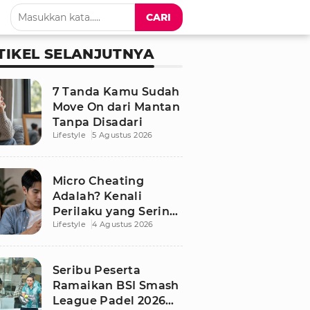
CARI
TIKEL SELANJUTNYA
7 Tanda Kamu Sudah
Move On dari Mantan
Tanpa Disadari
Lifestyle
5 Agustus 2026
Micro Cheating
Adalah? Kenali
Perilaku yang Sering
Lifestyle
4 Agustus 2026
Tak Disadari dalam
Hubungan
Seribu Peserta
Ramaikan BSI Smash
League Padel 2026