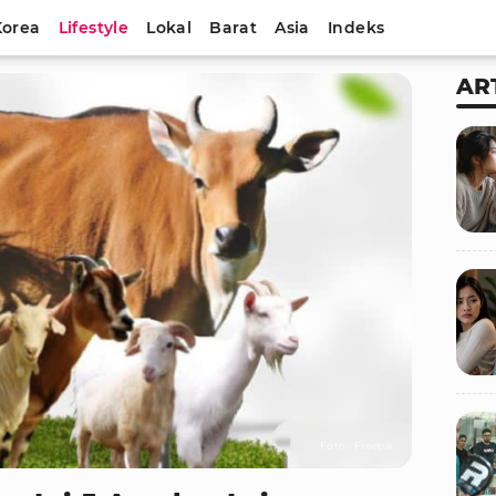
Korea
Lifestyle
Lokal
Barat
Asia
Indeks
AR
Foto : Freepik