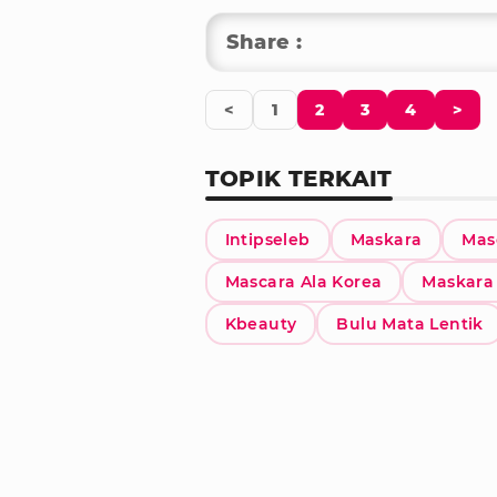
Share :
<
1
2
3
4
>
TOPIK TERKAIT
Intipseleb
Maskara
Mas
Mascara Ala Korea
Maskara
Kbeauty
Bulu Mata Lentik