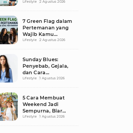
Lifestyle
2 Agustus 2026
Besutan RANS
7 Green Flag dalam
Pertemanan yang
Wajib Kamu
Lifestyle
2 Agustus 2026
Pertahankan, Bikin
Hubungan Makin
Sehat dan Awet
Sunday Blues:
Penyebab, Gejala,
dan Cara
Lifestyle
1 Agustus 2026
Mengatasinya agar
Senin Tak Lagi
Menakutkan
5 Cara Membuat
Weekend Jadi
Sempurna, Biar
Lifestyle
1 Agustus 2026
Pikiran Fresh dan
Senin Tetap
Semangat