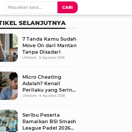
CARI
TIKEL SELANJUTNYA
7 Tanda Kamu Sudah
Move On dari Mantan
Tanpa Disadari
Lifestyle
5 Agustus 2026
Micro Cheating
Adalah? Kenali
Perilaku yang Sering
Lifestyle
4 Agustus 2026
Tak Disadari dalam
Hubungan
Seribu Peserta
Ramaikan BSI Smash
League Padel 2026