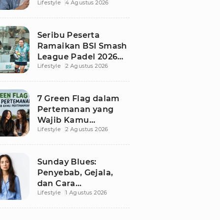
Lifestyle
4 Agustus 2026
Tak Disadari dalam
Hubungan
Seribu Peserta
Ramaikan BSI Smash
League Padel 2026
Lifestyle
2 Agustus 2026
Besutan RANS
7 Green Flag dalam
Pertemanan yang
Wajib Kamu
Lifestyle
2 Agustus 2026
Pertahankan, Bikin
Hubungan Makin
Sehat dan Awet
Sunday Blues:
Penyebab, Gejala,
dan Cara
Lifestyle
1 Agustus 2026
Mengatasinya agar
Senin Tak Lagi
Menakutkan