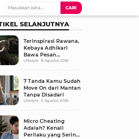
CARI
TIKEL SELANJUTNYA
Terinspirasi Rawana,
Kebaya Adhikari
Bawa Pesan
Lifestyle
8 Agustus 2026
Pelestarian Gajah
Sumatra
7 Tanda Kamu Sudah
Move On dari Mantan
Tanpa Disadari
Lifestyle
5 Agustus 2026
Micro Cheating
Adalah? Kenali
Perilaku yang Sering