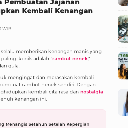
ara Pembuatan Jajanan
upkan Kembali Kenangan
20 WIB
l selalu memberikan kenangan manis yang
 paling ikonik adalah "
rambut nenek
,"
ri gula.
n untuk mengingat dan merasakan kembali
membuat rambut nenek sendiri. Dengan
ghidupkan kembali cita rasa dan
nostalgia
penuh kenangan ini.
ng Menangis Setahun Setelah Kepergian