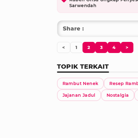
Sarwendah
Share :
<
1
2
3
4
>
TOPIK TERKAIT
Rambut Nenek
Resep Ram
Jajanan Jadul
Nostalgia