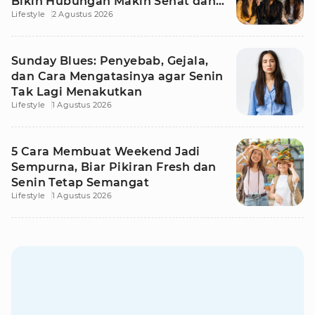
Bikin Hubungan Makin Sehat dan
Lifestyle
2 Agustus 2026
Awet
Sunday Blues: Penyebab, Gejala,
dan Cara Mengatasinya agar Senin
Tak Lagi Menakutkan
Lifestyle
1 Agustus 2026
5 Cara Membuat Weekend Jadi
Sempurna, Biar Pikiran Fresh dan
Senin Tetap Semangat
Lifestyle
1 Agustus 2026