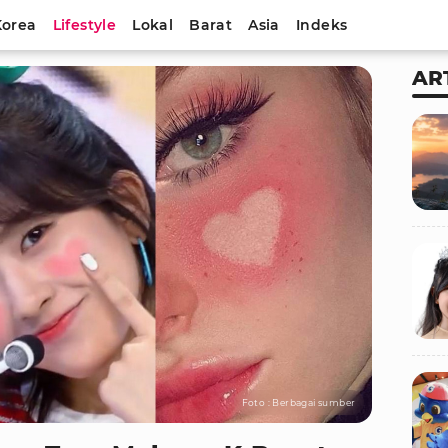
Korea
Lifestyle
Lokal
Barat
Asia
Indeks
AR
Foto : Berbagai sumber