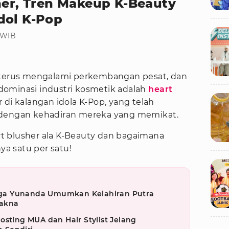
her, Tren Makeup K-Beauty
dol K-Pop
0 WIB
 terus mengalami perkembangan pesat, dan
ominasi industri kosmetik adalah
heart
r di kalangan idola K-Pop, yang telah
 dengan kehadiran mereka yang memikat.
art blusher ala K-Beauty dan bagaimana
nya satu per satu!
ga Yunanda Umumkan Kelahiran Putra
akna
osting MUA dan Hair Stylist Jelang