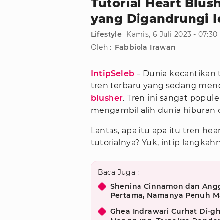
Tutorial Heart Blus
yang Digandrungi I
Lifestyle
Kamis, 6 Juli 2023 - 07:3
Oleh :
Fabbiola Irawan
IntipSeleb
– Dunia kecantikan
tren terbaru yang sedang mend
blusher
. Tren ini sangat popule
mengambil alih dunia hiburan
Lantas, apa itu apa itu tren he
tutorialnya? Yuk, intip langkah
Baca Juga :
Shenina Cinnamon dan Ang
Pertama, Namanya Penuh M
Ghea Indrawari Curhat Di-gh