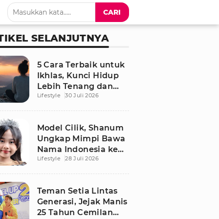
CARI
TIKEL SELANJUTNYA
5 Cara Terbaik untuk
Ikhlas, Kunci Hidup
Lebih Tenang dan
Lifestyle
30 Juli 2026
Bahagia
Model Cilik, Shanum
Ungkap Mimpi Bawa
Nama Indonesia ke
Lifestyle
28 Juli 2026
Panggung Dunia
Teman Setia Lintas
Generasi, Jejak Manis
25 Tahun Cemilan