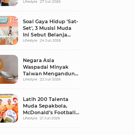
Lifestyle
27 Juli 2026
Gery yang Legendaris
Soal Gaya Hidup 'Sat-
Set', 3 Musisi Muda
Ini Sebut Belanja
Lifestyle
24 Juli 2026
Instant 1 Jam Tiba
Jadi Solusi Praktis
Negara Asia
Waspadai Minyak
Taiwan Mengandung
Lifestyle
22 Juli 2026
Zat Karsinogenik, Ini
Faktanya
Latih 200 Talenta
Muda Sepakbola,
McDonald’s Football
Lifestyle
21 Juli 2026
Clinic Gandeng
Coach Indra Sjafri