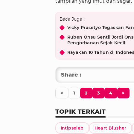
tampilan yang imut dan segar.
Baca Juga :
Vicky Prasetyo Tegaskan Fang
Ruben Onsu Sentil Jordi On
Pengorbanan Sejak Kecil
Rayakan 10 Tahun di Indone
Share :
<
1
2
3
4
>
TOPIK TERKAIT
Intipseleb
Heart Blusher