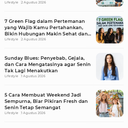
Lifestyle
2 Agustus 2026
7 Green Flag dalam Pertemanan
yang Wajib Kamu Pertahankan,
Bikin Hubungan Makin Sehat dan
Lifestyle
2 Agustus 2026
Awet
Sunday Blues: Penyebab, Gejala,
dan Cara Mengatasinya agar Senin
Tak Lagi Menakutkan
Lifestyle
1 Agustus 2026
5 Cara Membuat Weekend Jadi
Sempurna, Biar Pikiran Fresh dan
Senin Tetap Semangat
Lifestyle
1 Agustus 2026