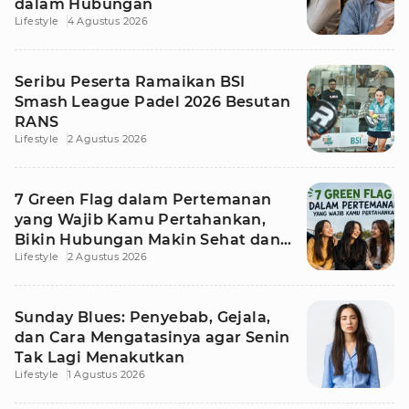
dalam Hubungan
Lifestyle
4 Agustus 2026
Seribu Peserta Ramaikan BSI
Smash League Padel 2026 Besutan
RANS
Lifestyle
2 Agustus 2026
7 Green Flag dalam Pertemanan
yang Wajib Kamu Pertahankan,
Bikin Hubungan Makin Sehat dan
Lifestyle
2 Agustus 2026
Awet
Sunday Blues: Penyebab, Gejala,
dan Cara Mengatasinya agar Senin
Tak Lagi Menakutkan
Lifestyle
1 Agustus 2026