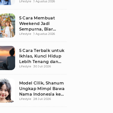
Lifestyle
1 Agustus 2026
Mengatasinya agar
Senin Tak Lagi
Menakutkan
5 Cara Membuat
Weekend Jadi
Sempurna, Biar
Lifestyle
1 Agustus 2026
Pikiran Fresh dan
Senin Tetap
Semangat
5 Cara Terbaik untuk
Ikhlas, Kunci Hidup
Lebih Tenang dan
Lifestyle
30 Juli 2026
Bahagia
Model Cilik, Shanum
Ungkap Mimpi Bawa
Nama Indonesia ke
Lifestyle
28 Juli 2026
Panggung Dunia