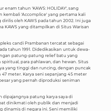
ur enam tahun 'KAWS: HOLIDAY', sang
kembali 'Accomplice' yang pertama kali
 dirilis oleh KAWS pada tahun 2002. Ini juga
ma KAWS yang ditampilkan di Situs Warisan
pleks candi Prambanan tercatat sebagai
da tahun 1991. Didedikasikan untuk dewa-
dengan patung-patung relief batu yang
iritual, para pahlawan, dan hewan. Situs
nya yang tinggi dan runcing, dengan puncak
 47 meter. Karya seni sepanjang 45 meter
besar yang pernah diproduksi seniman
 dipajangnya patung karya saya di
apat dinikmati oleh publik dan menjadi
 dinamis di negara ini. Seni memiliki