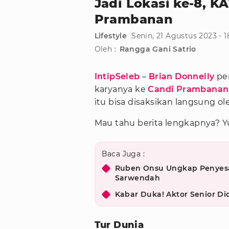
Jadi Lokasi ke-8, K
Prambanan
Lifestyle
Senin, 21 Agustus 2023 - 
Oleh :
Rangga Gani Satrio
IntipSeleb
–
Brian Donnelly
pen
karyanya ke
Candi Prambanan
itu bisa disaksikan langsung 
Mau tahu berita lengkapnya? Yuk
Baca Juga :
Ruben Onsu Ungkap Penyesal
Sarwendah
Kabar Duka! Aktor Senior D
Tur Dunia