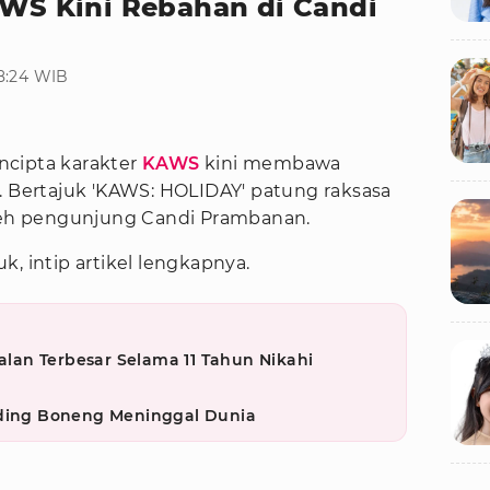
AWS Kini Rebahan di Candi
18:24 WIB
cipta karakter
KAWS
kini membawa
. Bertajuk 'KAWS: HOLIDAY' patung raksasa
oleh pengunjung Candi Prambanan.
, intip artikel lengkapnya.
an Terbesar Selama 11 Tahun Nikahi
iding Boneng Meninggal Dunia