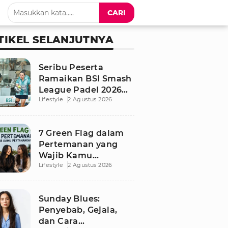
CARI
TIKEL SELANJUTNYA
Seribu Peserta
Ramaikan BSI Smash
League Padel 2026
Lifestyle
2 Agustus 2026
Besutan RANS
7 Green Flag dalam
Pertemanan yang
Wajib Kamu
Lifestyle
2 Agustus 2026
Pertahankan, Bikin
Hubungan Makin
Sehat dan Awet
Sunday Blues:
Penyebab, Gejala,
dan Cara