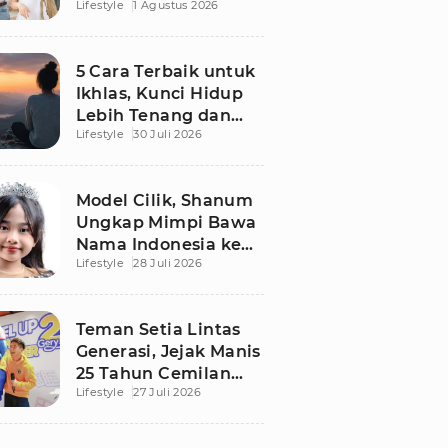
Lifestyle
1 Agustus 2026
Pikiran Fresh dan
Senin Tetap
Semangat
5 Cara Terbaik untuk
Ikhlas, Kunci Hidup
Lebih Tenang dan
Lifestyle
30 Juli 2026
Bahagia
Model Cilik, Shanum
Ungkap Mimpi Bawa
Nama Indonesia ke
Lifestyle
28 Juli 2026
Panggung Dunia
Teman Setia Lintas
Generasi, Jejak Manis
25 Tahun Cemilan
Lifestyle
27 Juli 2026
Gery yang Legendaris