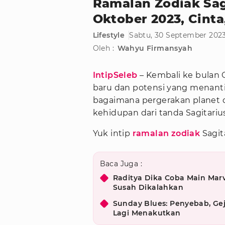
Ramalan Zodiak Sag
Oktober 2023, Cinta
Lifestyle
Sabtu, 30 September 2023
Oleh :
Wahyu Firmansyah
IntipSeleb
– Kembali ke bulan
baru dan potensi yang menanti s
bagaimana pergerakan planet
kehidupan dari tanda Sagitariu
Yuk intip
ramalan zodiak
Sagit
Baca Juga :
Raditya Dika Coba Main Marv
Susah Dikalahkan
Sunday Blues: Penyebab, Gej
Lagi Menakutkan