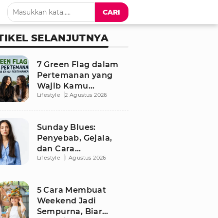
CARI
TIKEL SELANJUTNYA
7 Green Flag dalam
Pertemanan yang
Wajib Kamu
Lifestyle
2 Agustus 2026
Pertahankan, Bikin
Hubungan Makin
Sehat dan Awet
Sunday Blues:
Penyebab, Gejala,
dan Cara
Lifestyle
1 Agustus 2026
Mengatasinya agar
Senin Tak Lagi
Menakutkan
5 Cara Membuat
Weekend Jadi
Sempurna, Biar