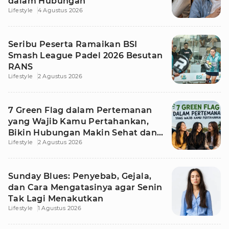
dalam Hubungan
Lifestyle
4 Agustus 2026
Seribu Peserta Ramaikan BSI
Smash League Padel 2026 Besutan
RANS
Lifestyle
2 Agustus 2026
7 Green Flag dalam Pertemanan
yang Wajib Kamu Pertahankan,
Bikin Hubungan Makin Sehat dan
Lifestyle
2 Agustus 2026
Awet
Sunday Blues: Penyebab, Gejala,
dan Cara Mengatasinya agar Senin
Tak Lagi Menakutkan
Lifestyle
1 Agustus 2026