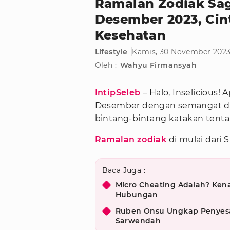
Ramalan Zodiak Sag
Desember 2023, Cin
Kesehatan
Lifestyle
Kamis, 30 November 2023
Oleh :
Wahyu Firmansyah
IntipSeleb
– Halo, Inselicious
Desember dengan semangat dan
bintang-bintang katakan tentan
Ramalan zodiak
di mulai dari S
Baca Juga :
Micro Cheating Adalah? Kena
Hubungan
Ruben Onsu Ungkap Penyesal
Sarwendah