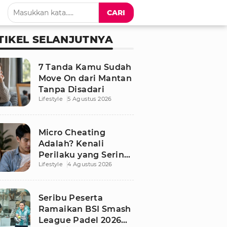
CARI
TIKEL SELANJUTNYA
7 Tanda Kamu Sudah
Move On dari Mantan
Tanpa Disadari
Lifestyle
5 Agustus 2026
Micro Cheating
Adalah? Kenali
Perilaku yang Sering
Lifestyle
4 Agustus 2026
Tak Disadari dalam
Hubungan
Seribu Peserta
Ramaikan BSI Smash
League Padel 2026