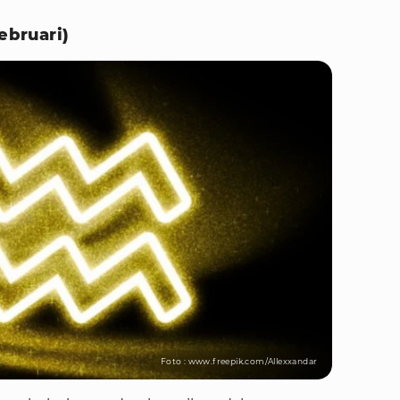
ebruari)
Foto : www.freepik.com/Allexxandar