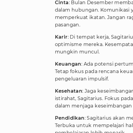
Cinta
: Bulan Desember membaw
dalam hubungan. Komunikasi ya
memperkuat ikatan. Jangan r
pasangan.
Karir
: Di tempat kerja, Sagita
optimisme mereka. Kesempatan
mungkin muncul.
Keuangan
: Ada potensi pertum
Tetap fokus pada rencana keua
pengeluaran impulsif.
Kesehatan
: Jaga keseimbanga
istirahat, Sagitarius. Fokus p
dalam menjaga keseimbangan 
Pendidikan
: Sagitarius akan 
Terbuka untuk mempelajari ha
pembelajaran lebih menarik.