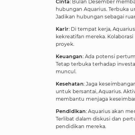
Cinta
: Bulan Desember memba
hubungan Aquarius. Terbuka u
Jadikan hubungan sebagai ruan
Karir
: Di tempat kerja, Aquariu
kekreatifan mereka. Kolabora
proyek.
Keuangan
: Ada potensi pertum
Tetap terbuka terhadap invest
muncul.
Kesehatan
: Jaga keseimbangan
untuk bersantai, Aquarius. Akt
membantu menjaga keseimba
Pendidikan
: Aquarius akan m
Terlibat dalam diskusi dan p
pendidikan mereka.