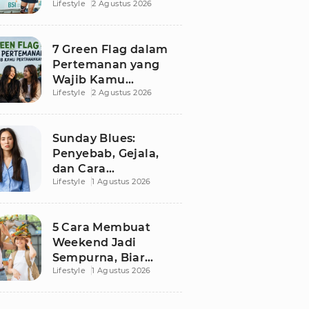
Lifestyle
2 Agustus 2026
Besutan RANS
7 Green Flag dalam
Pertemanan yang
Wajib Kamu
Lifestyle
2 Agustus 2026
Pertahankan, Bikin
Hubungan Makin
Sehat dan Awet
Sunday Blues:
Penyebab, Gejala,
dan Cara
Lifestyle
1 Agustus 2026
Mengatasinya agar
Senin Tak Lagi
Menakutkan
5 Cara Membuat
Weekend Jadi
Sempurna, Biar
Lifestyle
1 Agustus 2026
Pikiran Fresh dan
Senin Tetap
Semangat