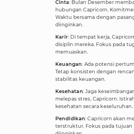
Cinta
: Bulan Desember membaw
hubungan Capricorn. Komitme
Waktu bersama dengan pasan
diinginkan.
Karir
: Di tempat kerja, Capri
disiplin mereka. Fokus pada t
memuaskan.
Keuangan
: Ada potensi pertum
Tetap konsisten dengan renc
stabilitas keuangan.
Kesehatan
: Jaga keseimbanga
melepas stres, Capricorn. Ist
kesehatan secara keseluruhan.
Pendidikan
: Capricorn akan 
terstruktur. Fokus pada tujua
diinginkan.